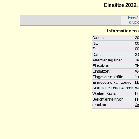
Einsätze 2022
Einsä
druc
Informationen 
Datum
20
Nr.:
00
Zeit
00
Dauer
3,
Alarmierung über
Te
Einsatzart
TH
Einsatzort
Wö
Eingesetzte Kräfte
1 
Eingesetzte Fahrzeuge
M
Alarmierte Feuerwehren
Wö
Weitere Kräfte
Po
Bericht erstellt von
FF
drucken