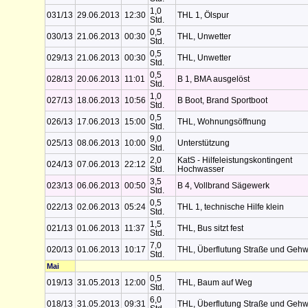
1,0
031/13
29.06.2013
12:30
THL 1, Ölspur
Std.
0,5
030/13
21.06.2013
00:30
THL, Unwetter
Std.
0,5
029/13
21.06.2013
00:30
THL, Unwetter
Std.
0,5
028/13
20.06.2013
11:01
B 1, BMA ausgelöst
Std.
1,0
027/13
18.06.2013
10:56
B Boot, Brand Sportboot
Std.
0,5
026/13
17.06.2013
15:00
THL, Wohnungsöffnung
Std.
9,0
025/13
08.06.2013
10:00
Unterstützung
Std.
2,0
KatS - Hilfeleistungskontingent
024/13
07.06.2013
22:12
Std.
Hochwasser
3,5
023/13
06.06.2013
00:50
B 4, Vollbrand Sägewerk
Std.
0,5
022/13
02.06.2013
05:24
THL 1, technische Hilfe klein
Std.
1,5
021/13
01.06.2013
11:37
THL, Bus sitzt fest
Std.
7,0
020/13
01.06.2013
10:17
THL, Überflutung Straße und Geh
Std.
Mai
0,5
019/13
31.05.2013
12:00
THL, Baum auf Weg
Std.
6,0
018/13
31.05.2013
09:31
THL, Überflutung Straße und Geh