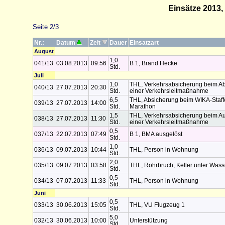
Einsätze 2013
Seite 2/3
Nr.:
Datum
Zeit
Dauer
Einsatzart
August
1,0
041/13
03.08.2013
09:56
B 1, Brand Hecke
Std.
Juli
1,0
THL, Verkehrsabsicherung beim A
040/13
27.07.2013
20:30
Std.
einer Verkehrsleitmaßnahme
6,5
THL, Absicherung beim WIKA-Staff
039/13
27.07.2013
14:00
Std.
Marathon
1,5
THL, Verkehrsabsicherung beim A
038/13
27.07.2013
11:30
Std.
einer Verkehrsleitmaßnahme
0,5
037/13
22.07.2013
07:49
B 1, BMA ausgelöst
Std.
1,0
036/13
09.07.2013
10:44
THL, Person in Wohnung
Std.
2,0
035/13
09.07.2013
03:58
THL, Rohrbruch, Keller unter Wass
Std.
0,5
034/13
07.07.2013
11:33
THL, Person in Wohnung
Std.
Juni
0,5
033/13
30.06.2013
15:05
THL, VU Flugzeug 1
Std.
5,0
032/13
30.06.2013
10:00
Unterstützung
Std.