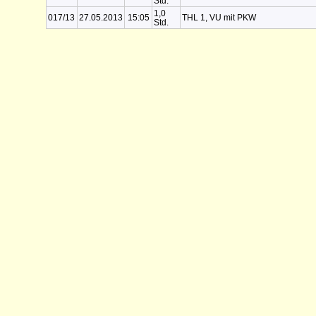
Std.
1,0
017/13
27.05.2013
15:05
THL 1, VU mit PKW
Std.