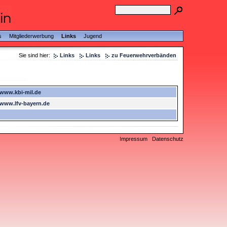
s
Mitgliederwerbung
Links
Jugend
Sie sind hier:
Links
Links
zu Feuerwehrverbänden
/www.kbi-mil.de
/www.lfv-bayern.de
Impressum
Datenschutz