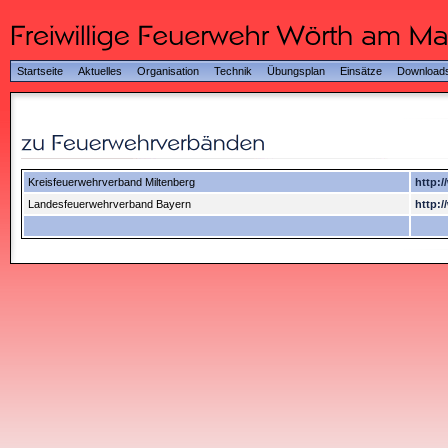
Startseite
Aktuelles
Organisation
Technik
Übungsplan
Einsätze
Download
Kreisfeuerwehrverband Miltenberg
http:/
Landesfeuerwehrverband Bayern
http:/